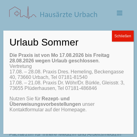
Zum
Inhalt
springen
Schließen
Urlaub Sommer
Die Praxis ist von Mo 17.08.2026 bis Freitag
Impressum
28.08.2026 wegen Urlaub geschlossen
.
Vertretung
17.08. – 28.08. Praxis Dres. Hemeling, Beckengasse
40, 73660 Urbach, Tel 07181-81540
17.08. – 21.08. Praxis Dr. Wöhr/Dr. Bürkle, Gleisstr. 3,
Hausärztliche Gemeinschaftspraxis
73655 Plüderhausen, Tel 07181-486846
Nutzen Sie für
Rezept- und
Dr. med. Stephan Scherer
Überweisungsvorbestellungen
unser
Kontaktformular auf der Homepage.
Facharzt für Allgemeinmedizin
Dr. med. Nicole Kraiß
Fachärztin für Innere Medizin und Arbeitsmedizin