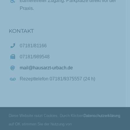
Barrierefreier Zugang. Parkplätze direkt vor der
Praxis.
KONTAKT
07181/81166
07181/989548
mail@hausarzt-urbach.de
Rezepttelefon 07181/9375557 (24 h)
Diese Website nutzt Cookies. Durch Klicken
Datenschutzerklärung
.
auf OK stimmen Sie der Nutzung von